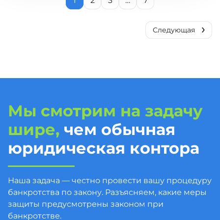
1
2
3
…
7
Мы смотрим на задачу
шире,
чем обычная
юридическая контора
Наша задача — честно провести вашу процедуру
банкротства по закону. Разъясняем, какие меры
защиты предусмотрены законом при
банкротстве.